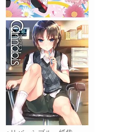
純情スク水JS襲っちゃいま
した。