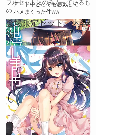
フルセットにのみ入っているも
デート中どこでも悪戯して
の
ハメまくった件ww
​会場限定セット 内容
物