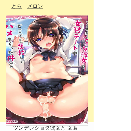
​とら
メロン
ツンデレショタ彼女と 女装