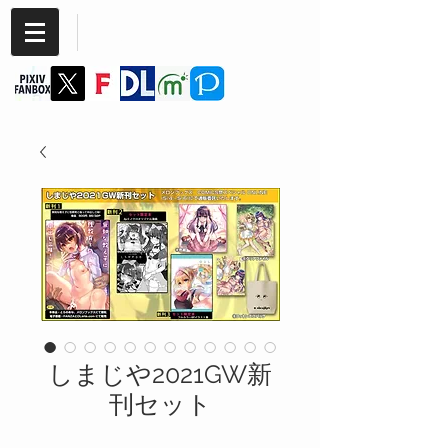
Cannabis
SIMAJIYA
しまじや2021GW新
刊セット