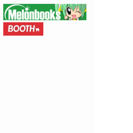
の容姿だけはいい男の子が
​通信販売​
肉便器にされちゃうお話で
す。
​FANZA