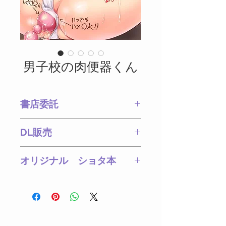
男子校の肉便器くん
書店委託
とらのあな
メロンブック
DL販売
ス
BOOTH
DMM
DLsite.com
メロ
オリジナル ショタ本
ンブックスDL
学力最下位の生徒は肉便器
にされる…
そんな男子校で頭ふわふわ