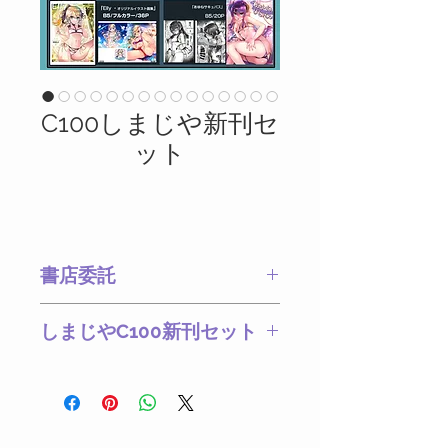
C100しまじや新刊セ
ット
書店委託
とらのあな メロンブック
しまじやC100新刊セット
ス
新刊①歩音ちゃん調教日誌
vol.5②ELLY of complete-
義妹エリィちゃんシリーズ