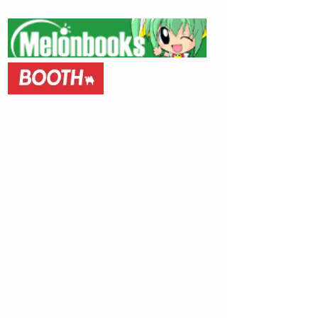
総集編-
​通信販売​
③Elly-イラストレーショ
ンワークス・エリィ-（セ
ット限定）④あゆねサキュ
バス（セット限定）
​FANZA
の四冊セットになります。